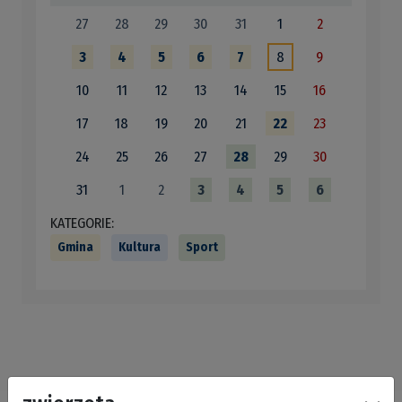
27
28
29
30
31
1
2
3
4
5
6
7
8
9
10
11
12
13
14
15
16
17
18
19
20
21
22
23
24
25
26
27
28
29
30
31
1
2
3
4
5
6
KATEGORIE:
Gmina
Kultura
Sport