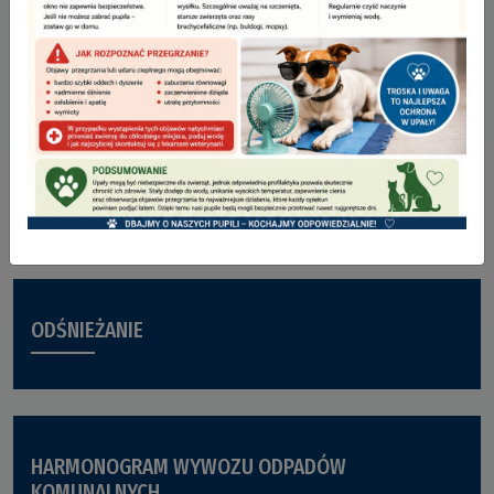
CENTRUM ROZWOJU I PRZEDSIĘBIORCZOŚCI –
KONOPISKA BUSINESSHUB
PODATKI
ODŚNIEŻANIE
HARMONOGRAM WYWOZU ODPADÓW
KOMUNALNYCH