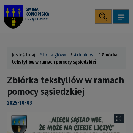
Przejdź do wyszukiwarki
Przejdź do menu
Przejdź do treści
Uruchomienie panelu
Mapa serwisu
ALT + 2
ALT + 0
ALT + 1
GMINA
KONOPISKA
WCAG
ALT + 4
ALT + 3
Szukaj
Pok
URZĄD GMINY
Jesteś tutaj:
Strona główna
Aktualności
Zbiórka
tekstyliów w ramach pomocy sąsiedzkiej
Zbiórka tekstyliów w ramach
pomocy sąsiedzkiej
2025-10-03