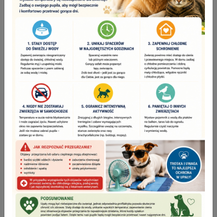
CENTRUM ROZWOJU I PRZEDSIĘBIORCZOŚCI –
KONOPISKA BUSINESSHUB
PODATKI
ODŚNIEŻANIE