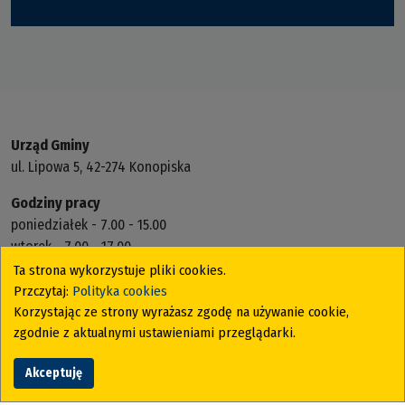
Urząd Gminy
ul. Lipowa 5, 42-274 Konopiska
Godziny pracy
poniedziałek - 7.00 - 15.00
wtorek - 7.00 - 17.00
środa - 7.00 - 15.00
Ta strona wykorzystuje pliki cookies.
czwartek - 7.00 - 15.00
Przczytaj:
Polityka cookies
piątek - 7.00 - 13.00
Korzystając ze strony wyrażasz zgodę na używanie cookie,
zgodnie z aktualnymi ustawieniami przeglądarki.
Zastrzeżenia prawne
Klauzula informacyjna
Akceptuję
Deklaracja dostępności