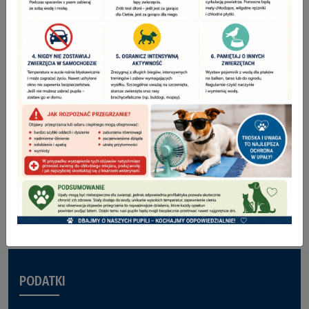
POWIADOMIENIE SMS
KARTA MIESZKAŃCA
CENTRUM ROZWOJU I PRZEDSIĘBIORCZOŚCI –
KONOPISKA BUSINESSHUB
PODATKI