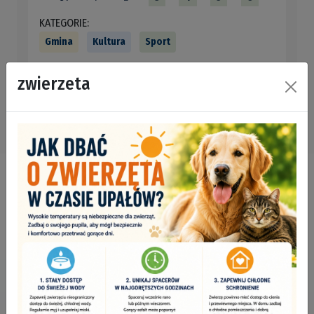
KATEGORIE:
Gmina
Kultura
Sport
zwierzeta
Na skróty
KOMUNIKACJA