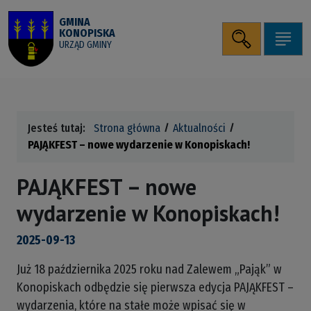
Przejdź do wyszukiwarki
Przejdź do menu
Przejdź do treści
Uruchomienie panelu
Mapa serwisu
ALT + 2
ALT + 0
ALT + 1
GMINA
KONOPISKA
WCAG
ALT + 4
ALT + 3
Szukaj
Pok
URZĄD GMINY
Jesteś tutaj:
Strona główna
Aktualności
PAJĄKFEST – nowe wydarzenie w Konopiskach!
PAJĄKFEST – nowe
wydarzenie w Konopiskach!
2025-09-13
Już 18 października 2025 roku nad Zalewem „Pająk” w
Konopiskach odbędzie się pierwsza edycja PAJĄKFEST –
wydarzenia, które na stałe może wpisać się w